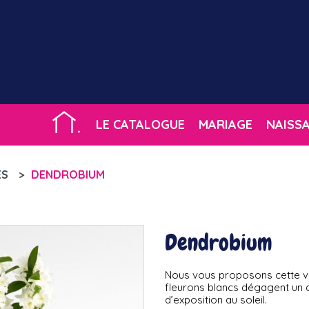
LE CATALOGUE
MARIAGE
NAISS
ES
>
DENDROBIUM
Dendrobium
Nous vous proposons cette var
fleurons blancs dégagent un d
d’exposition au soleil.