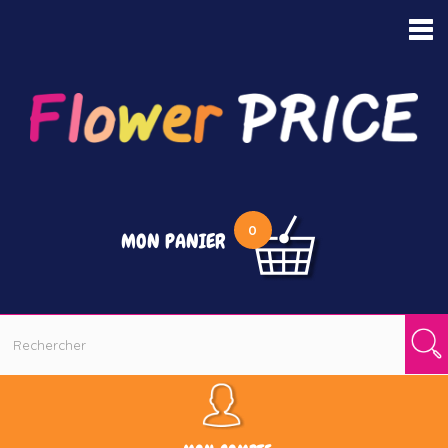
MENU
0
MON PANIER