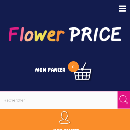
MENU
0
MON PANIER